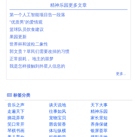
精神乐园更多文章
第一个人工智能项目告一段落
“优质男”的爱情观
篮球队员饮食建议
果园更新
世界杯和波粒二象性
郭文贵？草民们需要改掉的习惯
正常损耗， 地主的噩梦
我是怎样接触到外星人信息的
更多...
标签分类
音乐之声
谈天说地
天下大事
走遍天下
往事如风
精神乐园
摘花弄草
宠物宝贝
家长里短
笑口常开
唇齿留香
养身保健
琴棋书画
体坛纵横
银屏荟萃
养儿育女
科学殿堂
摄影天地