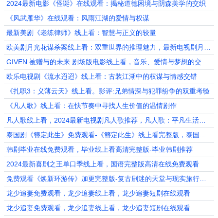
2024最新电影《怪诞》在线观看：揭秘道德困境与阴森美学的交织
《风武雁华》在线观看：风雨江湖的爱情与权谋
最新美剧《老练律师》线上看：智慧与正义的较量
欧美剧月光花谋杀案线上看：双重世界的推理魅力，最新电视剧月光花谋杀案在线观看
GIVEN 被赠与的未来 剧场版电影线上看，音乐、爱情与梦想的交错旋律
欧乐电视剧《流水迢迢》线上看：古装江湖中的权谋与情感交错
《扎职3：义薄云天》线上看。影评:兄弟情深与犯罪纷争的双重考验
《凡人歌》线上看：在快节奏中寻找人生价值的温情剧作
凡人歌线上看，2024最新电视剧凡人歌推荐，凡人歌：平凡生活里的不凡战斗
泰国剧《簪定此生》免费观看-《簪定此生》线上看完整版，泰国同性剧一部精美的泰式甜点
韩剧毕业在线免费观看，毕业线上看高清完整版-毕业韩剧推荐
2024最新喜剧之王单口季线上看，国语完整版高清在线免费观看
免费观看《焕新环游传》加更完整版-复古剧迷的天堂与现实旅行的奇妙结合
龙少追妻免费观看，龙少追妻线上看，龙少追妻短剧在线观看
龙少追妻免费观看，龙少追妻线上看，龙少追妻短剧在线观看