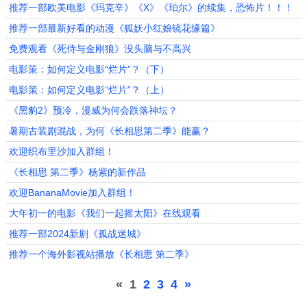
推荐一部欧美电影《玛克辛》《X》《珀尔》的续集，恐怖片！！！
推荐一部最新好看的动漫《狐妖小红娘镜花缘篇》
免费观看《死侍与金刚狼》没头脑与不高兴
电影策：如何定义电影“烂片”？（下）
电影策：如何定义电影“烂片”？（上）
《黑豹2》预冷，漫威为何会跌落神坛？
暑期古装剧混战，为何《长相思第二季》能赢？
欢迎织布里沙加入群组！
《长相思 第二季》杨紫的新作品
欢迎BananaMovie加入群组！
大年初一的电影《我们一起摇太阳》在线观看
推荐一部2024新剧《孤战迷城》
推荐一个海外影视站播放《长相思 第二季》
«
1
2
3
4
»