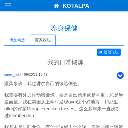
KOTALPA
养身保健
博文精选
百家论坛
返回论坛
我的日常锻炼
snow_light
- 06/26/21 16:43
跟风泉班，我也讲讲自己的锻炼体会。
我需要有外力推动我锻炼，要是自己跑步或是举重，总是半
途而废。我在美国从上学时发现gym这个好地方，和那里
offer的许多Group exercise classes。这么多年来一直没断
过membership.
我基本是时间允许，有什么课就去什么课。最近几年比较流