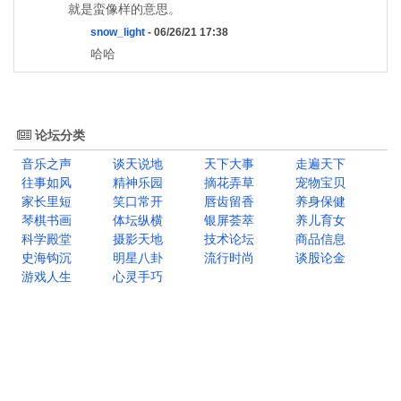
就是蛮像样的意思。
snow_light
- 06/26/21 17:38
哈哈
论坛分类
音乐之声
谈天说地
天下大事
走遍天下
往事如风
精神乐园
摘花弄草
宠物宝贝
家长里短
笑口常开
唇齿留香
养身保健
琴棋书画
体坛纵横
银屏荟萃
养儿育女
科学殿堂
摄影天地
技术论坛
商品信息
史海钩沉
明星八卦
流行时尚
谈股论金
游戏人生
心灵手巧