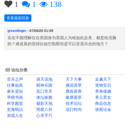
1
1
138
查看最新回复
greenfinger
- 07/08/26 01:09
实在不能理解住在美国身为美国人为啥如此反美，都是给洗脑
的？难道真的觉得比如巴勒斯坦是可以安居乐业的地方？
论坛分类
音乐之声
谈天说地
天下大事
走遍天下
往事如风
精神乐园
摘花弄草
宠物宝贝
家长里短
笑口常开
唇齿留香
养身保健
琴棋书画
体坛纵横
银屏荟萃
养儿育女
科学殿堂
摄影天地
技术论坛
商品信息
史海钩沉
明星八卦
流行时尚
谈股论金
游戏人生
心灵手巧