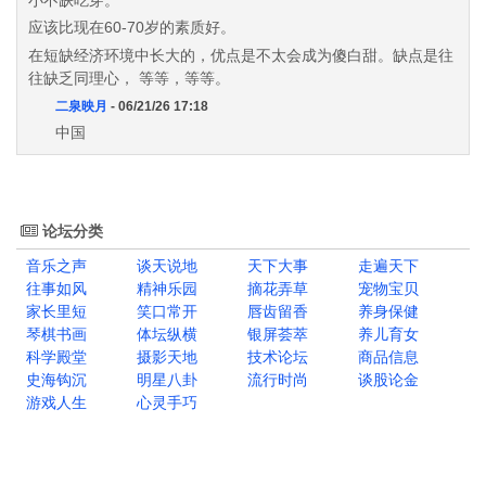
小不缺吃穿。
应该比现在60-70岁的素质好。
在短缺经济环境中长大的，优点是不太会成为傻白甜。缺点是往
往缺乏同理心， 等等，等等。
二泉映月
- 06/21/26 17:18
中国
论坛分类
音乐之声
谈天说地
天下大事
走遍天下
往事如风
精神乐园
摘花弄草
宠物宝贝
家长里短
笑口常开
唇齿留香
养身保健
琴棋书画
体坛纵横
银屏荟萃
养儿育女
科学殿堂
摄影天地
技术论坛
商品信息
史海钩沉
明星八卦
流行时尚
谈股论金
游戏人生
心灵手巧