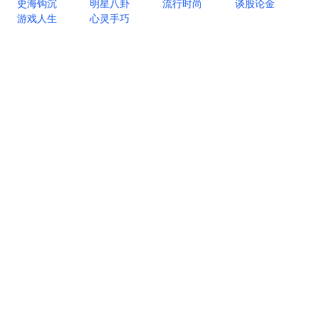
史海钩沉
明星八卦
流行时尚
谈股论金
游戏人生
心灵手巧