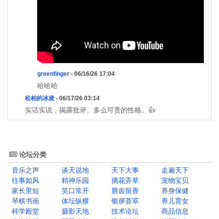
greenfinger
- 06/16/26 17:04
哈哈哈
松柏的冰凌
- 06/17/26 03:14
实话实说，揭露批评。多么可贵的性格。👍
论坛分类
音乐之声
谈天说地
天下大事
走遍天下
往事如风
精神乐园
摘花弄草
宠物宝贝
家长里短
笑口常开
唇齿留香
养身保健
琴棋书画
体坛纵横
银屏荟萃
养儿育女
科学殿堂
摄影天地
技术论坛
商品信息