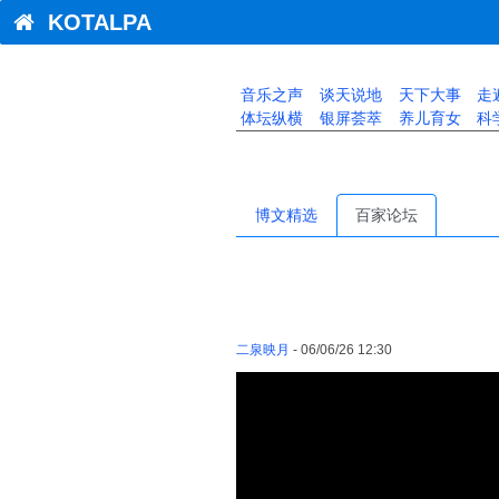
KOTALPA
音乐之声
谈天说地
天下大事
走
体坛纵横
银屏荟萃
养儿育女
科
博文精选
百家论坛
二泉映月
- 06/06/26 12:30