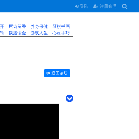
登陆
注册账号
开
唇齿留香
养身保健
琴棋书画
尚
谈股论金
游戏人生
心灵手巧
返回论坛