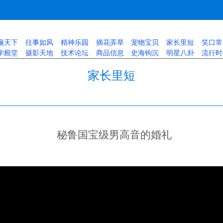
遍天下
往事如风
精神乐园
摘花弄草
宠物宝贝
家长里短
笑口常
学殿堂
摄影天地
技术论坛
商品信息
史海钩沉
明星八卦
流行时
家长里短
秘鲁国宝级男高音的婚礼