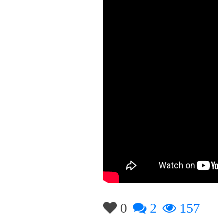
0
2
157