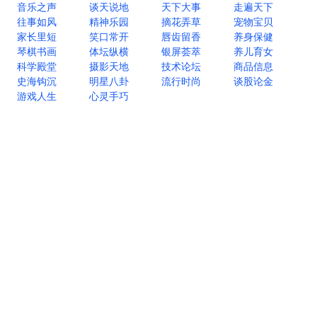
音乐之声
谈天说地
天下大事
走遍天下
往事如风
精神乐园
摘花弄草
宠物宝贝
家长里短
笑口常开
唇齿留香
养身保健
琴棋书画
体坛纵横
银屏荟萃
养儿育女
科学殿堂
摄影天地
技术论坛
商品信息
史海钩沉
明星八卦
流行时尚
谈股论金
游戏人生
心灵手巧