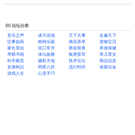
论坛分类
音乐之声
谈天说地
天下大事
走遍天下
往事如风
精神乐园
摘花弄草
宠物宝贝
家长里短
笑口常开
唇齿留香
养身保健
琴棋书画
体坛纵横
银屏荟萃
养儿育女
科学殿堂
摄影天地
技术论坛
商品信息
史海钩沉
明星八卦
流行时尚
谈股论金
游戏人生
心灵手巧