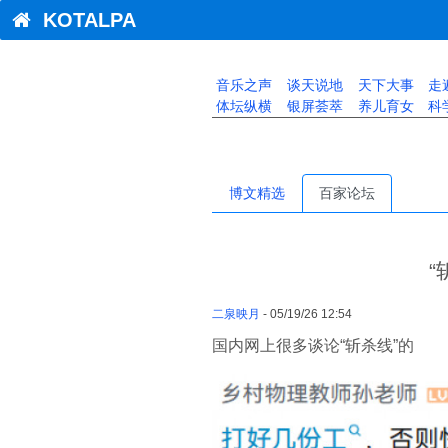
KOTALPA
音乐之声
谈天说地
天下大事
走
体坛纵横
银屏荟萃
养儿育女
科
博文精选
百家论坛
二泉映月
- 05/19/26 12:54
国内网上很多谈论“斩杀线”的