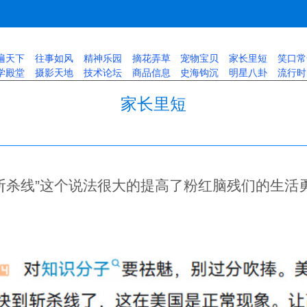
遍天下
往事如风
精神乐园
摘花弄草
宠物宝贝
家长里短
笑口常
学殿堂
摄影天地
技术论坛
商品信息
史海钩沉
明星八卦
流行时
家长里短
“斩杀线”这个说法很大的提高了粉红脑残们的生活