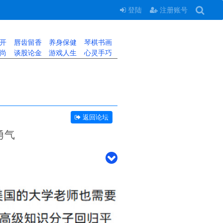
登陆
注册账号
开
唇齿留香
养身保健
琴棋书画
尚
谈股论金
游戏人生
心灵手巧
返回论坛
勇气