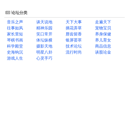
论坛分类
音乐之声
谈天说地
天下大事
走遍天下
往事如风
精神乐园
摘花弄草
宠物宝贝
家长里短
笑口常开
唇齿留香
养身保健
琴棋书画
体坛纵横
银屏荟萃
养儿育女
科学殿堂
摄影天地
技术论坛
商品信息
史海钩沉
明星八卦
流行时尚
谈股论金
游戏人生
心灵手巧