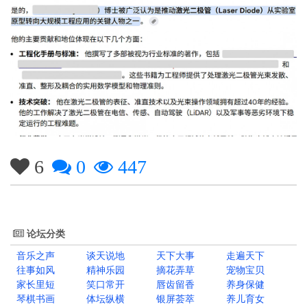
6
0
447
论坛分类
音乐之声
谈天说地
天下大事
走遍天下
往事如风
精神乐园
摘花弄草
宠物宝贝
家长里短
笑口常开
唇齿留香
养身保健
琴棋书画
体坛纵横
银屏荟萃
养儿育女