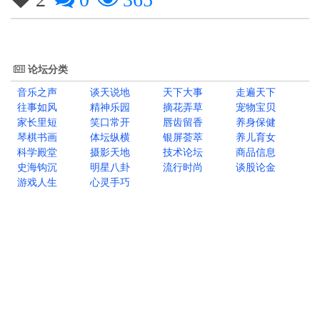
论坛分类
音乐之声
谈天说地
天下大事
走遍天下
往事如风
精神乐园
摘花弄草
宠物宝贝
家长里短
笑口常开
唇齿留香
养身保健
琴棋书画
体坛纵横
银屏荟萃
养儿育女
科学殿堂
摄影天地
技术论坛
商品信息
史海钩沉
明星八卦
流行时尚
谈股论金
游戏人生
心灵手巧