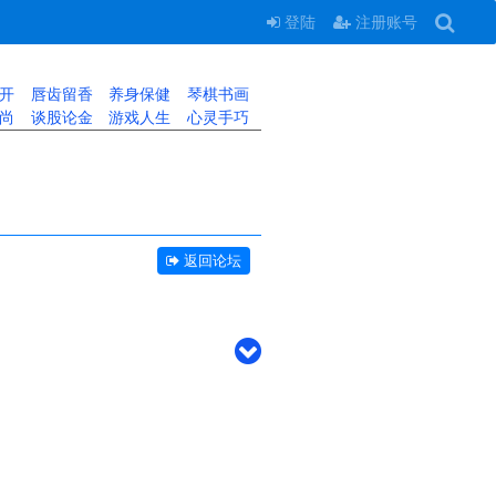
登陆
注册账号
开
唇齿留香
养身保健
琴棋书画
尚
谈股论金
游戏人生
心灵手巧
返回论坛