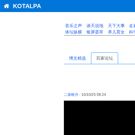
KOTALPA
音乐之声
谈天说地
天下大事
走
体坛纵横
银屏荟萃
养儿育女
科
博文精选
百家论坛
二泉映月
- 10/10/25 08:24