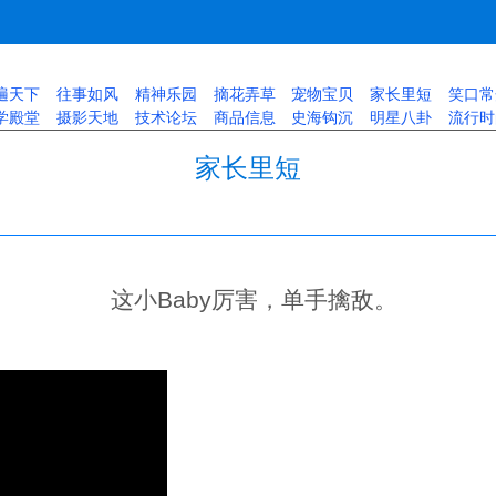
遍天下
往事如风
精神乐园
摘花弄草
宠物宝贝
家长里短
笑口常
学殿堂
摄影天地
技术论坛
商品信息
史海钩沉
明星八卦
流行时
家长里短
这小Baby厉害，单手擒敌。