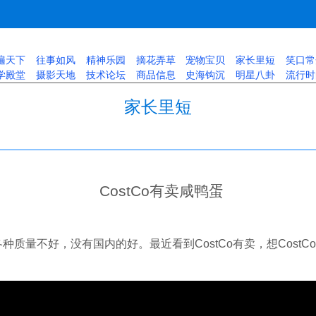
遍天下
往事如风
精神乐园
摘花弄草
宠物宝贝
家长里短
笑口常
学殿堂
摄影天地
技术论坛
商品信息
史海钩沉
明星八卦
流行时
家长里短
CostCo有卖咸鸭蛋
质量不好，没有国内的好。最近看到CostCo有卖，想Cost