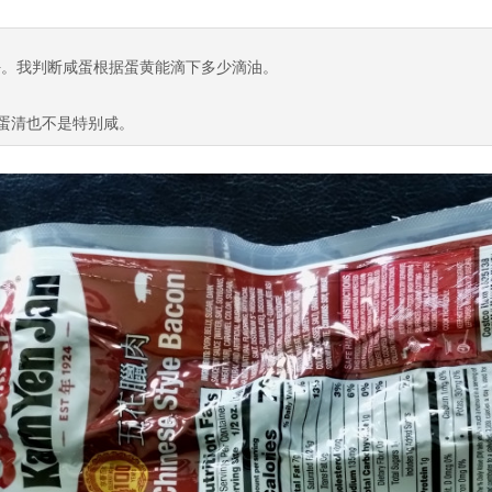
更好。我判断咸蛋根据蛋黄能滴下多少滴油。
蛋清也不是特别咸。