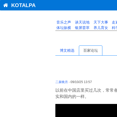
KOTALPA
音乐之声
谈天说地
天下大事
走
体坛纵横
银屏荟萃
养儿育女
科
博文精选
百家论坛
二泉映月
- 09/10/25 13:57
以前在中国店里买过几次，常常各种
实和国内的一样。