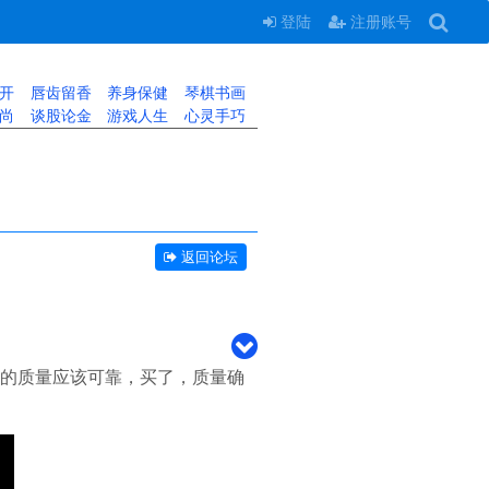
登陆
注册账号
开
唇齿留香
养身保健
琴棋书画
尚
谈股论金
游戏人生
心灵手巧
返回论坛
Co的质量应该可靠，买了，质量确