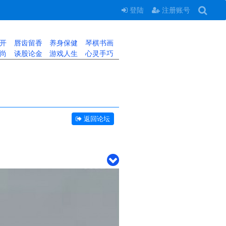
登陆
注册账号
开
唇齿留香
养身保健
琴棋书画
尚
谈股论金
游戏人生
心灵手巧
返回论坛