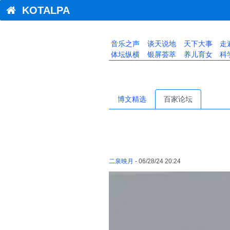
KOTALPA
音乐之声
谈天说地
天下大事
走
体坛纵横
银屏荟萃
养儿育女
科
博文精选
百家论坛
二泉映月
- 06/28/24 20:24