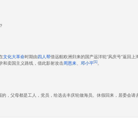
？
在
文化大革命
时期由
四人帮
借远航欧洲归来的国产远洋轮“风庆号”返回上
[1]
学和卖国主义路线，借此影射攻击
周恩来
、
邓小平
。
2届的，父母都是工人，党员，给选去丰庆轮做海员。休假回来，居委会请