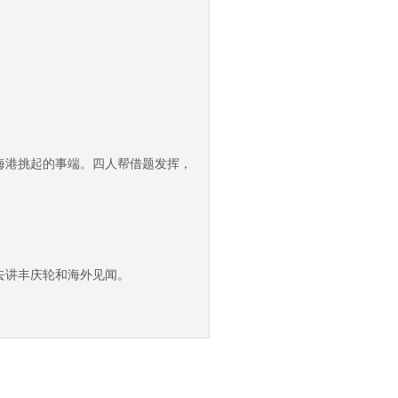
海港挑起的事端。四人帮借题发挥，
去讲丰庆轮和海外见闻。