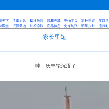
遍天下
往事如风
精神乐园
摘花弄草
宠物宝贝
家长里短
笑口常
学殿堂
摄影天地
技术论坛
商品信息
史海钩沉
明星八卦
流行时
家长里短
哇，庆丰轮沉没了