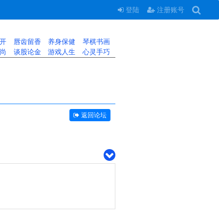
登陆
注册账号
开
唇齿留香
养身保健
琴棋书画
尚
谈股论金
游戏人生
心灵手巧
返回论坛