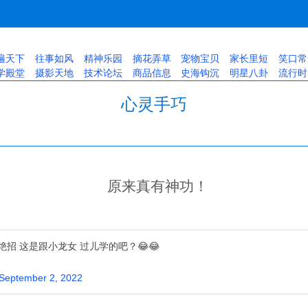
遍天下
往事如风
精神乐园
摘花弄草
宠物宝贝
家长里短
笑口常
学殿堂
摄影天地
技术论坛
商品信息
史海钩沉
明星八卦
流行时
心灵手巧
原来真有神功！
招 这是跟小龙女 过儿学的吧？😂😂
September 2, 2022