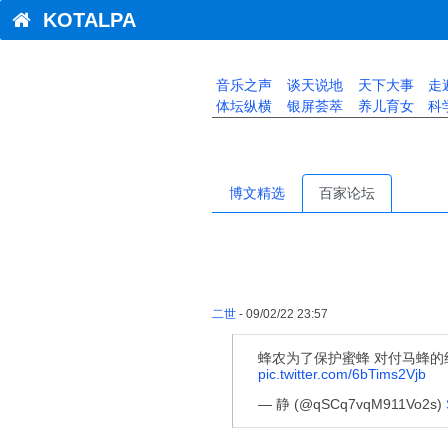
KOTALPA
音乐之声
谈天说地
天下大事
走
体坛纵横
银屏荟萃
养儿育女
科
博文精选
百家论坛
二世
- 09/02/22 23:57
蜂农为了保护蜜蜂 对付马蜂的绝
pic.twitter.com/6bTims2Vjb
— 静 (@qSCq7vqM911Vo2s)