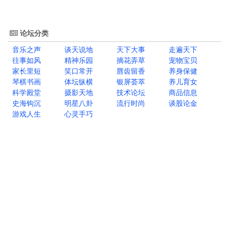
论坛分类
音乐之声
谈天说地
天下大事
走遍天下
往事如风
精神乐园
摘花弄草
宠物宝贝
家长里短
笑口常开
唇齿留香
养身保健
琴棋书画
体坛纵横
银屏荟萃
养儿育女
科学殿堂
摄影天地
技术论坛
商品信息
史海钩沉
明星八卦
流行时尚
谈股论金
游戏人生
心灵手巧