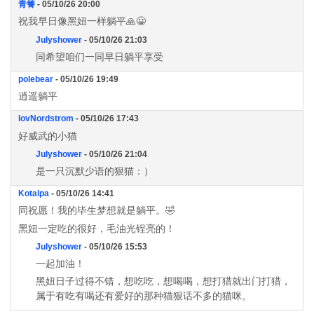
青箐
- 05/10/26 20:00
祝我早日像黑妞一样躺平🙏😀
Julyshower
- 05/10/26 21:03
同希望咱们一同早日躺平享受
polebear
- 05/10/26 19:49
逍遥躺平
lovNordstrom
- 05/10/26 17:43
好威武的小猫
Julyshower
- 05/10/26 21:04
是一只沉默少语的狠猫：）
Kotalpa
- 05/10/26 14:41
同祝愿！我的毕生梦想就是躺平。🤣
黑妞一定吃的很好，毛油光锃亮的！
Julyshower
- 05/10/26 15:53
一起加油！
黑妞日子过得不错，想吃吃，想喝喝，想打猎就出门打猎，
属于有吃有喝还有爱好的那种猫狠话不多的猫咪。