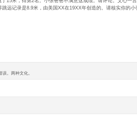
赛跳了15米，得第2名。小张爸爸不满意这成绩。请评论。文心一
世界跳远记录是8.9米，由美国XX在19XX年创造的。请核实你的
。
错误。两种文化。