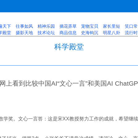
遍天下
往事如风
精神乐园
摘花弄草
宠物宝贝
家长里短
笑口常
学殿堂
摄影天地
技术论坛
商品信息
史海钩沉
明星八卦
流行时
科学殿堂
网上看到比较中国AI“文心一言”和美国AI ChatGP
尔数学奖。文心一言答：这是宋XX教授努力工作的成就，希望继续努