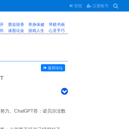
登陆
注册账号
开
唇齿留香
养身保健
琴棋书画
尚
谈股论金
游戏人生
心灵手巧
返回论坛
T
力。ChatGPT答：诺贝尔没数