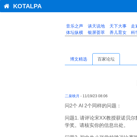
KOTALPA
音乐之声
谈天说地
天下大事
走
体坛纵横
银屏荟萃
养儿育女
科
博文精选
百家论坛
二泉映月
- 11/19/23 08:06
问2个 AI 2个同样的问题：
问题1. 请评论宋XX教授获诺贝
学奖。请核实你的信息出处。