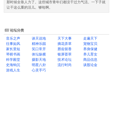
那时候全靠人力了。这些城市青年们都没干过力气活。一下子就
让干这么重的活儿。够呛啊。
论坛分类
音乐之声
谈天说地
天下大事
走遍天下
往事如风
精神乐园
摘花弄草
宠物宝贝
家长里短
笑口常开
唇齿留香
养身保健
琴棋书画
体坛纵横
银屏荟萃
养儿育女
科学殿堂
摄影天地
技术论坛
商品信息
史海钩沉
明星八卦
流行时尚
谈股论金
游戏人生
心灵手巧