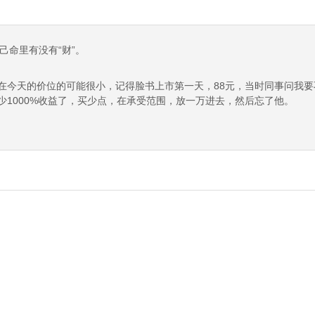
己命里有没有“财”。
在今天的价位的可能很小，记得脸书上市第一天，88元，当时同事问我
少1000%收益了，买少点，在承受范围，放一万进去，然后忘了他。