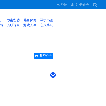
登陆
注册账号
开
唇齿留香
养身保健
琴棋书画
尚
谈股论金
游戏人生
心灵手巧
返回论坛