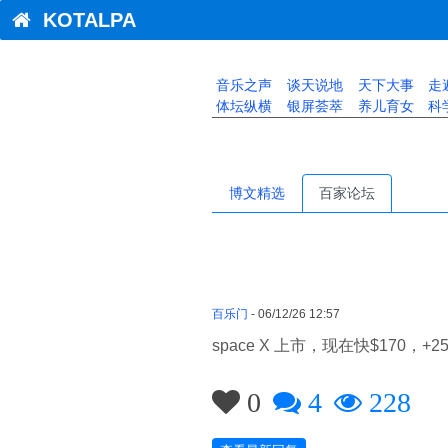
KOTALPA
音乐之声
谈天说地
天下大事
走
体坛纵横
银屏荟萃
养儿育女
科
博文精选
百家论坛
百乐门
- 06/12/26 12:57
space X 上市，现在快$170，
0
4
228