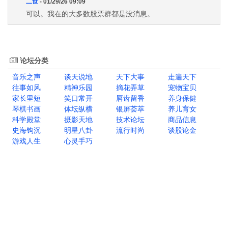
二世
- 01/29/26 09:09
可以。我在的大多数股票群都是没消息。
论坛分类
音乐之声
谈天说地
天下大事
走遍天下
往事如风
精神乐园
摘花弄草
宠物宝贝
家长里短
笑口常开
唇齿留香
养身保健
琴棋书画
体坛纵横
银屏荟萃
养儿育女
科学殿堂
摄影天地
技术论坛
商品信息
史海钩沉
明星八卦
流行时尚
谈股论金
游戏人生
心灵手巧