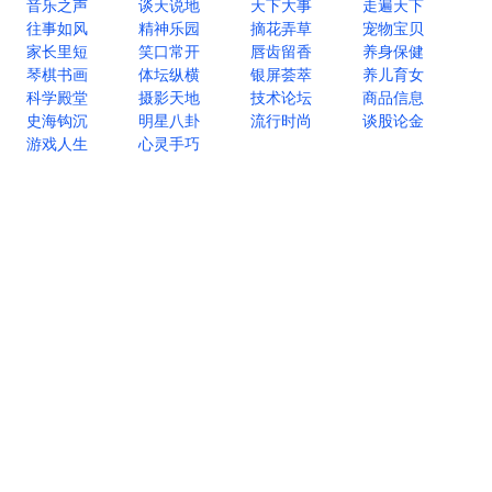
音乐之声
谈天说地
天下大事
走遍天下
往事如风
精神乐园
摘花弄草
宠物宝贝
家长里短
笑口常开
唇齿留香
养身保健
琴棋书画
体坛纵横
银屏荟萃
养儿育女
科学殿堂
摄影天地
技术论坛
商品信息
史海钩沉
明星八卦
流行时尚
谈股论金
游戏人生
心灵手巧