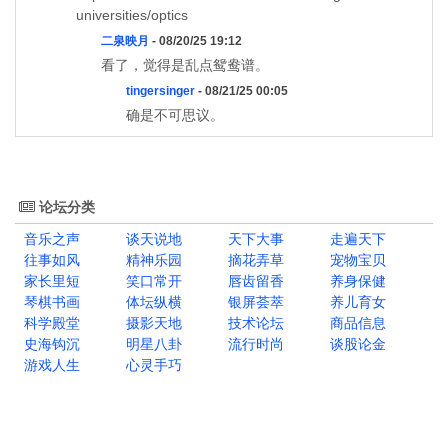
universities/optics
二泉映月
- 08/20/25 19:12
看了，觉得是乱点鸳鸯谱。
tingersinger
- 08/21/25 00:05
确是不可思议。
论坛分类
音乐之声
谈天说地
天下大事
走遍天下
往事如风
精神乐园
摘花弄草
宠物宝贝
家长里短
笑口常开
唇齿留香
养身保健
琴棋书画
体坛纵横
银屏荟萃
养儿育女
科学殿堂
摄影天地
技术论坛
商品信息
史海钩沉
明星八卦
流行时尚
谈股论金
游戏人生
心灵手巧