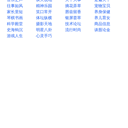
往事如风
精神乐园
摘花弄草
宠物宝贝
家长里短
笑口常开
唇齿留香
养身保健
琴棋书画
体坛纵横
银屏荟萃
养儿育女
科学殿堂
摄影天地
技术论坛
商品信息
史海钩沉
明星八卦
流行时尚
谈股论金
游戏人生
心灵手巧