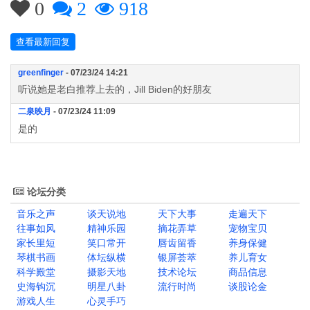
0
2
918
查看最新回复
greenfinger
- 07/23/24 14:21
听说她是老白推荐上去的，Jill Biden的好朋友
二泉映月
- 07/23/24 11:09
是的
论坛分类
音乐之声
谈天说地
天下大事
走遍天下
往事如风
精神乐园
摘花弄草
宠物宝贝
家长里短
笑口常开
唇齿留香
养身保健
琴棋书画
体坛纵横
银屏荟萃
养儿育女
科学殿堂
摄影天地
技术论坛
商品信息
史海钩沉
明星八卦
流行时尚
谈股论金
游戏人生
心灵手巧