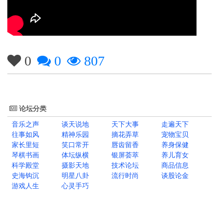
0
0
807
论坛分类
音乐之声
谈天说地
天下大事
走遍天下
往事如风
精神乐园
摘花弄草
宠物宝贝
家长里短
笑口常开
唇齿留香
养身保健
琴棋书画
体坛纵横
银屏荟萃
养儿育女
科学殿堂
摄影天地
技术论坛
商品信息
史海钩沉
明星八卦
流行时尚
谈股论金
游戏人生
心灵手巧