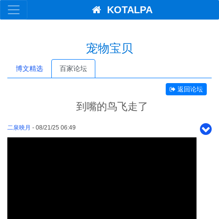
KOTALPA
宠物宝贝
博文精选
百家论坛
返回论坛
到嘴的鸟飞走了
二泉映月
- 08/21/25 06:49