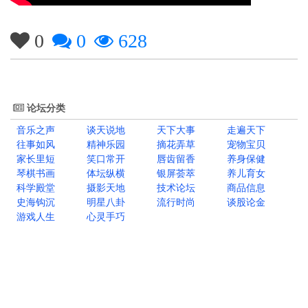
0
0
628
论坛分类
音乐之声
谈天说地
天下大事
走遍天下
往事如风
精神乐园
摘花弄草
宠物宝贝
家长里短
笑口常开
唇齿留香
养身保健
琴棋书画
体坛纵横
银屏荟萃
养儿育女
科学殿堂
摄影天地
技术论坛
商品信息
史海钩沉
明星八卦
流行时尚
谈股论金
游戏人生
心灵手巧