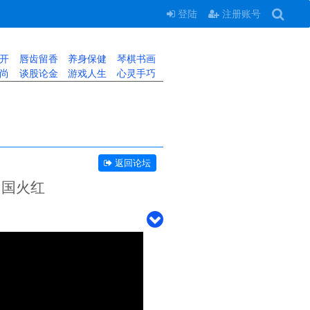
登陆
注册账号
开
唇齿留香
养身保健
琴棋书画
尚
谈股论金
游戏人生
心灵手巧
返回论坛
中国火红