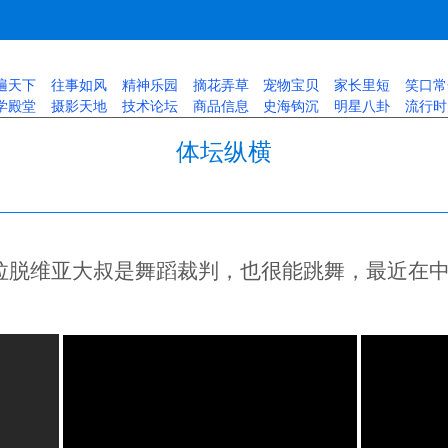
遍天下
往事如风
精神乐园
摘花弄草
宠物宝贝
家长里短
笑口常
学殿堂
摄影天地
技术论坛
商品信息
史海钩沉
明星八卦
流行时
体坛纵横
拉脱维亚大叔是舞蹈裁判，也很能跳舞，最近在