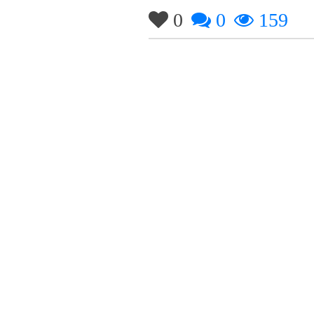
0
0
159