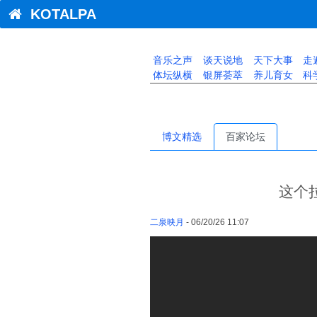
KOTALPA
音乐之声
谈天说地
天下大事
走
体坛纵横
银屏荟萃
养儿育女
科
博文精选
百家论坛
这个
二泉映月
- 06/20/26 11:07