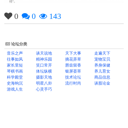
0
0
143
论坛分类
音乐之声
谈天说地
天下大事
走遍天下
往事如风
精神乐园
摘花弄草
宠物宝贝
家长里短
笑口常开
唇齿留香
养身保健
琴棋书画
体坛纵横
银屏荟萃
养儿育女
科学殿堂
摄影天地
技术论坛
商品信息
史海钩沉
明星八卦
流行时尚
谈股论金
游戏人生
心灵手巧