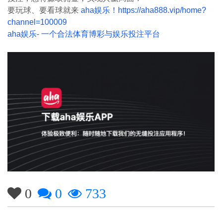
要玩球、要看球就来
aha娱乐！https://aha888.vip/home?
channel=100009
aha娱乐- 一个合法体育博彩与娱乐投注平台
0
0
733