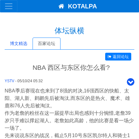
KOTALPA
体坛纵横
博文精选
百家论坛
返回论坛
NBA 西区与东区你怎么看?
YSTV
- 05/10/24 05:32
NBA季后赛现在也来到了8强的对决,16强西区的快船、太
阳、湖人新、鹈鹕先后被淘汰,而东区的是热火、魔术、雄
鹿和76人先后被淘汰。
作为老詹的粉丝在这一届提早出局也感到十分惋惜,老詹39
岁只手难以撑起湖人。老詹如此高龄，他的比赛是看一场少
一场了。
先来说说东区的战况，截止5月10号东区凯尔特人和骑士1