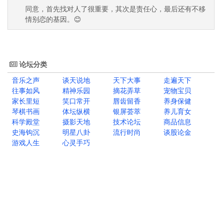
同意，首先找对人了很重要，其次是责任心，最后还有不移
情别恋的基因。😊
论坛分类
音乐之声
谈天说地
天下大事
走遍天下
往事如风
精神乐园
摘花弄草
宠物宝贝
家长里短
笑口常开
唇齿留香
养身保健
琴棋书画
体坛纵横
银屏荟萃
养儿育女
科学殿堂
摄影天地
技术论坛
商品信息
史海钩沉
明星八卦
流行时尚
谈股论金
游戏人生
心灵手巧