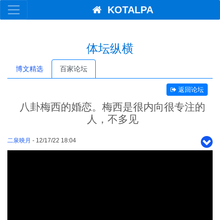
KOTALPA
体坛纵横
博文精选
百家论坛
返回论坛
八卦梅西的婚恋。梅西是很内向很专注的
人，不多见
二泉映月
- 12/17/22 18:04