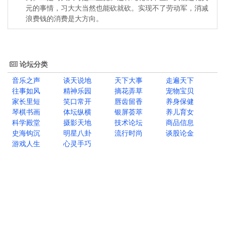
元的事情，习大大当然也能砍就砍。实现不了劳动军，消减
浪费钱的消费是大方向。
论坛分类
音乐之声
谈天说地
天下大事
走遍天下
往事如风
精神乐园
摘花弄草
宠物宝贝
家长里短
笑口常开
唇齿留香
养身保健
琴棋书画
体坛纵横
银屏荟萃
养儿育女
科学殿堂
摄影天地
技术论坛
商品信息
史海钩沉
明星八卦
流行时尚
谈股论金
游戏人生
心灵手巧