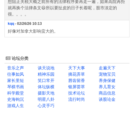
想阻止关税大概之前所有的法律程序要再走一遍，如果高院再拒
就再换个法律条文😃所以要扯皮的日子长着呢，股市淡定的
很。。。。
kqq
- 02/26/26 10:13
好像对加拿大影响蛮大的。
论坛分类
音乐之声
谈天说地
天下大事
走遍天下
往事如风
精神乐园
摘花弄草
宠物宝贝
家长里短
笑口常开
唇齿留香
养身保健
琴棋书画
体坛纵横
银屏荟萃
养儿育女
科学殿堂
摄影天地
技术论坛
商品信息
史海钩沉
明星八卦
流行时尚
谈股论金
游戏人生
心灵手巧