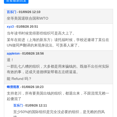
查看最新回复
百乐门
- 01/09/26 12:10
坐等美国退联合国和WTO
xyz3
- 01/08/26 20:51
当年读书时候觉得那些组织可是高大上了。
某年在前进（上海的新东方）读托福时候，学校还邀请了某位在
UN做同声翻译的来现身说法。可羡慕人家了。
appleton
- 01/08/26 18:56
退！
一群乱七八糟的组织，大多都是用来骗钱的。既做不出任何实际
有效的事，还成天道德绑架帮着左左瞎逼逼。
能 Refund 吗？
蜂滑雨夜
- 01/08/26 18:23
支持老川，所有要美国出钱的组织，都退出来，不跟流氓无赖一
起傻混了
百乐门
- 01/09/26 12:11
至少50%的国际组织是完全没必要的组织，是无赖的挡风