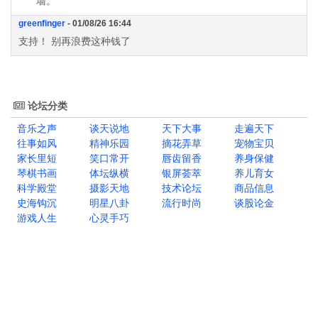
墙。
greenfinger
- 01/08/26 16:44
支持！ 别再浪费这种钱了
论坛分类
音乐之声
谈天说地
天下大事
走遍天下
往事如风
精神乐园
摘花弄草
宠物宝贝
家长里短
笑口常开
唇齿留香
养身保健
琴棋书画
体坛纵横
银屏荟萃
养儿育女
科学殿堂
摄影天地
技术论坛
商品信息
史海钩沉
明星八卦
流行时尚
谈股论金
游戏人生
心灵手巧