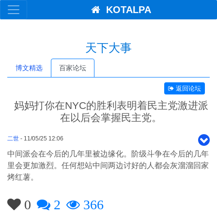
KOTALPA
天下大事
博文精选
百家论坛
返回论坛
妈妈打你在NYC的胜利表明着民主党激进派
在以后会掌握民主党。
二世
- 11/05/25 12:06
中间派会在今后的几年里被边缘化。阶级斗争在今后的几年
里会更加激烈。任何想站中间两边讨好的人都会灰溜溜回家
烤红薯。
0
2
366