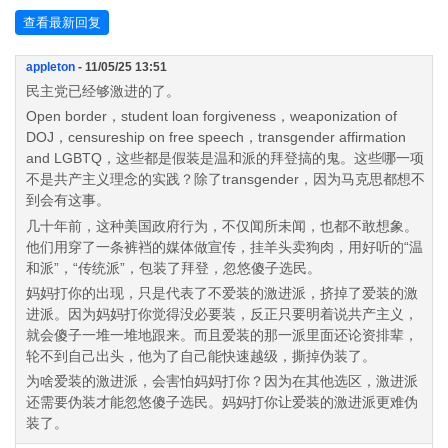
查看最新回复
appleton
- 11/05/25 13:51
民主党已经够激进的了。
Open border，student loan forgiveness，weaponization of
DOJ，censureship on free speech，transgender affirmation
and LGBTQ，这些都是假装是温和派的拜登搞的鬼。这些哪一项
不是共产主义理念的实践？除了transgender，因为马克思都想不
到会有这事。
几十年前，这种美国政府行为，不仅闻所未闻，也都不敢想象。
他们用穿了一条裤裆的媒体做宣传，挂羊头卖狗肉，用好听的“温
和派”，“传统派”，包装了拜登，忽悠傻子选民。
妈妈打你的出现，只是代表了不爱装的激进派，挤掉了爱装的激
进派。因为妈妈打你觉得没必要装，反正只要明着说共产主义，
就会傻子一堆一堆地跟来。而且爱装的那一派里面还论资排辈，
轮不到自己出头，他为了自己能快速越级，撕掉伪装了。
为啥爱装的激进派，会害怕妈妈打你？因为在其他选区，激进派
还需要伪装才能忽悠傻子选民。妈妈打你让爱装的激进派更难伪
装了。