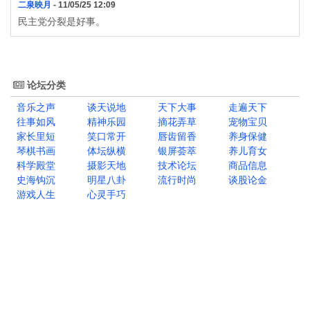
二泉映月
- 11/05/25 12:09
民主党分裂是好事。
论坛分类
音乐之声
谈天说地
天下大事
走遍天下
往事如风
精神乐园
摘花弄草
宠物宝贝
家长里短
笑口常开
唇齿留香
养身保健
琴棋书画
体坛纵横
银屏荟萃
养儿育女
科学殿堂
摄影天地
技术论坛
商品信息
史海钩沉
明星八卦
流行时尚
谈股论金
游戏人生
心灵手巧