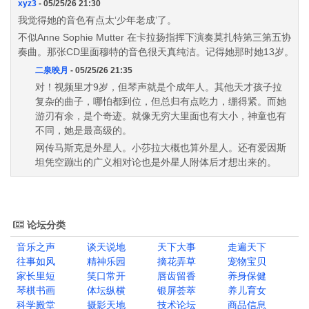
xyz3
- 05/25/26 21:30
我觉得她的音色有点太‘少年老成’了。
不似Anne Sophie Mutter 在卡拉扬指挥下演奏莫扎特第三第五协
奏曲。那张CD里面穆特的音色很天真纯洁。记得她那时她13岁。
二泉映月
- 05/25/26 21:35
对！视频里才9岁，但琴声就是个成年人。其他天才孩子拉
复杂的曲子，哪怕都到位，但总归有点吃力，绷得紧。而她
游刃有余，是个奇迹。就像无穷大里面也有大小，神童也有
不同，她是最高级的。
网传马斯克是外星人。小莎拉大概也算外星人。还有爱因斯
坦凭空蹦出的广义相对论也是外星人附体后才想出来的。
论坛分类
音乐之声
谈天说地
天下大事
走遍天下
往事如风
精神乐园
摘花弄草
宠物宝贝
家长里短
笑口常开
唇齿留香
养身保健
琴棋书画
体坛纵横
银屏荟萃
养儿育女
科学殿堂
摄影天地
技术论坛
商品信息