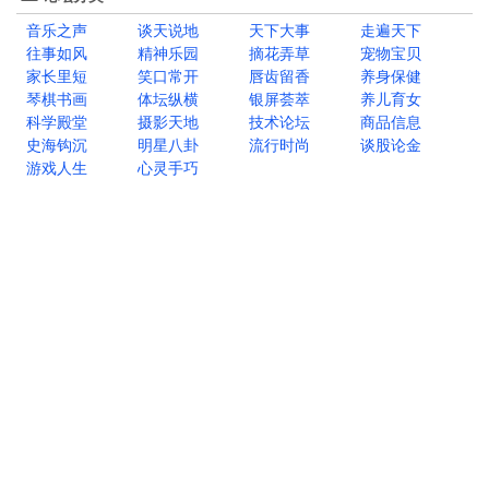
音乐之声
谈天说地
天下大事
走遍天下
往事如风
精神乐园
摘花弄草
宠物宝贝
家长里短
笑口常开
唇齿留香
养身保健
琴棋书画
体坛纵横
银屏荟萃
养儿育女
科学殿堂
摄影天地
技术论坛
商品信息
史海钩沉
明星八卦
流行时尚
谈股论金
游戏人生
心灵手巧