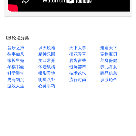
论坛分类
音乐之声
谈天说地
天下大事
走遍天下
往事如风
精神乐园
摘花弄草
宠物宝贝
家长里短
笑口常开
唇齿留香
养身保健
琴棋书画
体坛纵横
银屏荟萃
养儿育女
科学殿堂
摄影天地
技术论坛
商品信息
史海钩沉
明星八卦
流行时尚
谈股论金
游戏人生
心灵手巧