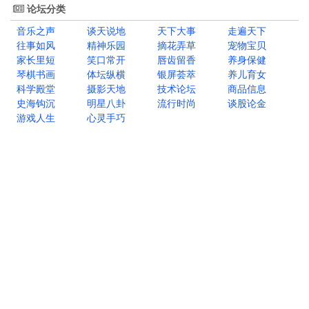
论坛分类
音乐之声
谈天说地
天下大事
走遍天下
往事如风
精神乐园
摘花弄草
宠物宝贝
家长里短
笑口常开
唇齿留香
养身保健
琴棋书画
体坛纵横
银屏荟萃
养儿育女
科学殿堂
摄影天地
技术论坛
商品信息
史海钩沉
明星八卦
流行时尚
谈股论金
游戏人生
心灵手巧