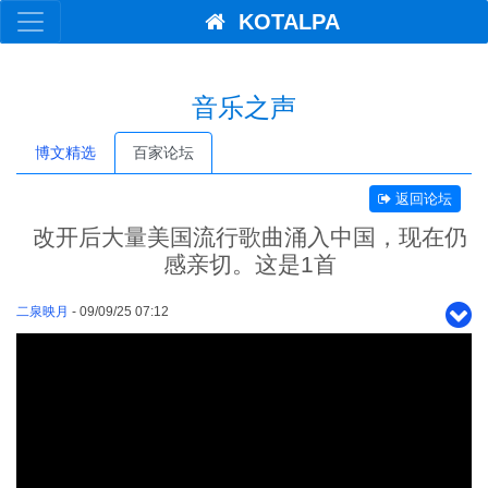
KOTALPA
音乐之声
博文精选
百家论坛
返回论坛
改开后大量美国流行歌曲涌入中国，现在仍
感亲切。这是1首
二泉映月
- 09/09/25 07:12