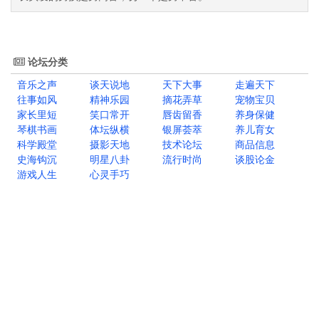
论坛分类
音乐之声
谈天说地
天下大事
走遍天下
往事如风
精神乐园
摘花弄草
宠物宝贝
家长里短
笑口常开
唇齿留香
养身保健
琴棋书画
体坛纵横
银屏荟萃
养儿育女
科学殿堂
摄影天地
技术论坛
商品信息
史海钩沉
明星八卦
流行时尚
谈股论金
游戏人生
心灵手巧