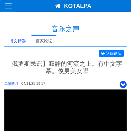
KOTALPA
音乐之声
博文精选
百家论坛
返回论坛
俄罗斯民谣】寂静的河流之上。有中文字
幕。俊男美女唱
二泉映月
- 04/11/25 19:17