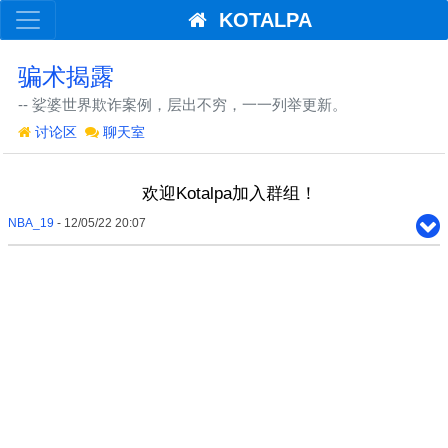
KOTALPA
骗术揭露
-- 娑婆世界欺诈案例，层出不穷，一一列举更新。
讨论区
聊天室
欢迎Kotalpa加入群组！
NBA_19
- 12/05/22 20:07